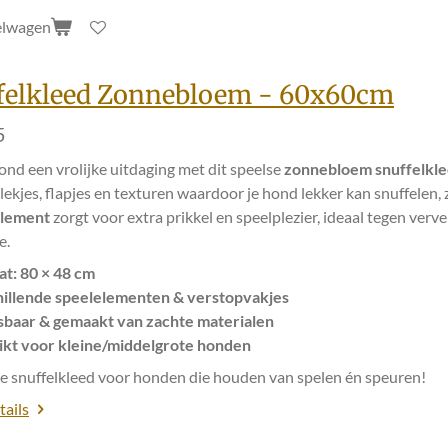
elwagen
felkleed Zonnebloem - 60x60cm
5
ond een vrolijke uitdaging met dit speelse
zonnebloem snuffelkl
lekjes, flapjes en texturen waardoor je hond lekker kan snuffele
element
zorgt voor extra prikkel en speelplezier, ideaal tegen verv
e.
t: 80 × 48 cm
illende speelelementen & verstopvakjes
baar & gemaakt van zachte materialen
kt voor kleine/middelgrote honden
le snuffelkleed voor honden die houden van spelen én speuren!
tails