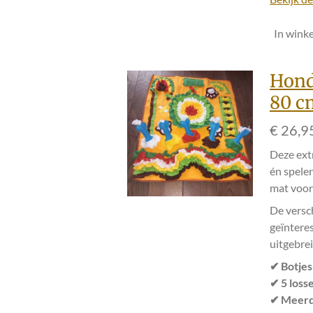
In wink
Hond
80 c
€ 26,9
Deze ext
én spele
mat voor 
De versc
geïnteres
uitgebrei
✔ Botje
✔ 5 loss
✔ Meerd