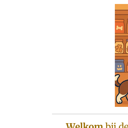
Welkom
bij d