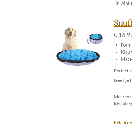
In wink
Snuf
€ 16,9
Forma
Kleur
Mater
Perfect v
Geef je 
Met versc
Ideaal te
Bekijk de