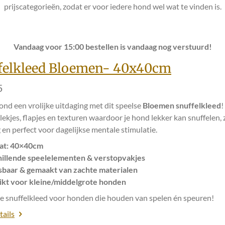
prijscategorieën, zodat er voor iedere hond wel wat te vinden is.
Vandaag voor 15:00 bestellen is vandaag nog verstuurd!
felkleed Bloemen- 40x40cm
5
ond een vrolijke uitdaging met dit speelse
Bloemen snuffelkleed
!
ekjes, flapjes en texturen waardoor je hond lekker kan snuffelen,
 en perfect voor dagelijkse mentale stimulatie.
at: 40×40cm
illende speelelementen & verstopvakjes
baar & gemaakt van zachte materialen
kt voor kleine/middelgrote honden
le snuffelkleed voor honden die houden van spelen én speuren!
tails