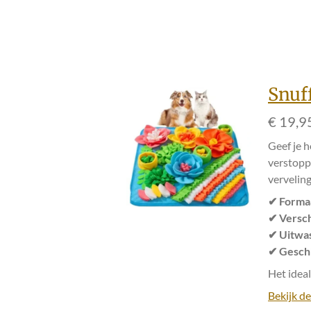
Snuf
€ 19,9
Geef je h
verstoppl
verveling
✔ Forma
✔ Versch
✔ Uitwas
✔ Geschi
Het idea
Bekijk de