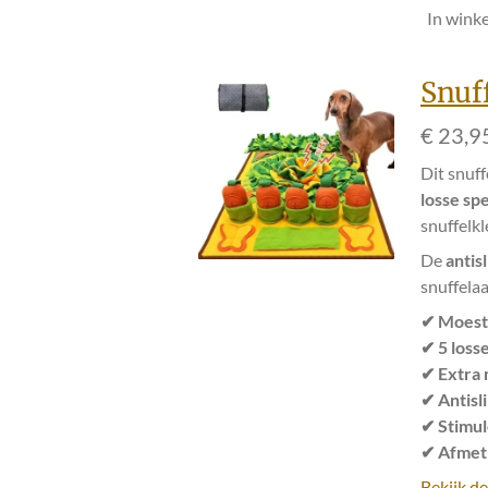
In wink
Snuf
€ 23,9
Dit snuf
losse sp
snuffelkl
De
antis
snuffelaa
✔ Moest
✔ 5 loss
✔ Extra 
✔ Antisl
✔ Stimu
✔ Afmeti
Bekijk de