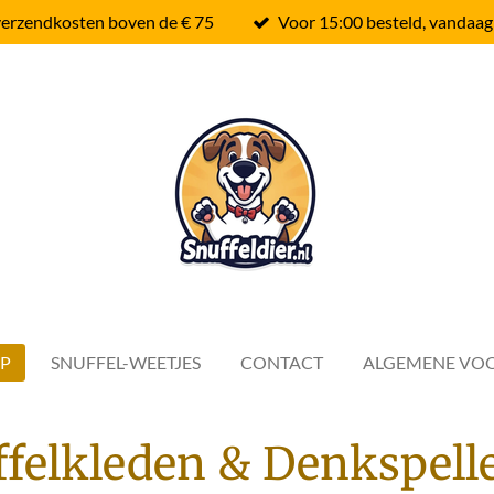
verzendkosten boven de € 75
Voor 15:00 besteld, vandaag
P
SNUFFEL-WEETJES
CONTACT
ALGEMENE VO
ffelkleden & Denkspell