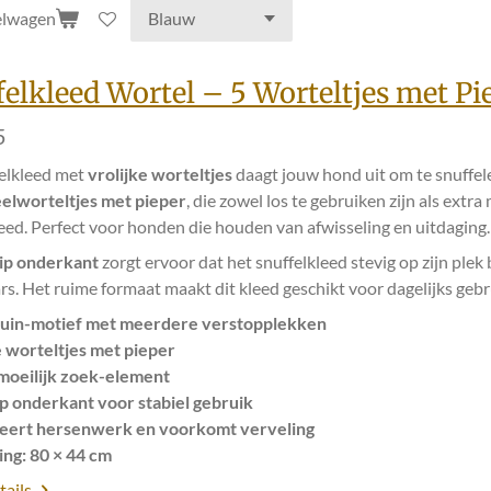
elwagen
felkleed Wortel – 5 Worteltjes met Pi
5
felkleed met
vrolijke worteltjes
daagt jouw hond uit om te snuffel
eelworteltjes met pieper
, die zowel los te gebruiken zijn als extr
eed. Perfect voor honden die houden van afwisseling en uitdaging.
lip onderkant
zorgt ervoor dat het snuffelkleed stevig op zijn plek bl
rs. Het ruime formaat maakt dit kleed geschikt voor dagelijks gebr
uin-motief met meerdere verstopplekken
e worteltjes met pieper
moeilijk zoek-element
ip onderkant voor stabiel gebruik
leert hersenwerk en voorkomt verveling
ng: 80 × 44 cm
tails