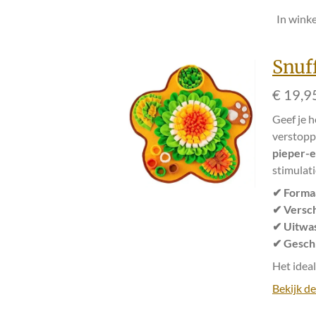
In wink
Snuf
€ 19,9
Geef je h
verstopp
pieper-
stimulati
✔ Formaa
✔ Versch
✔ Uitwas
✔ Geschi
Het idea
Bekijk de