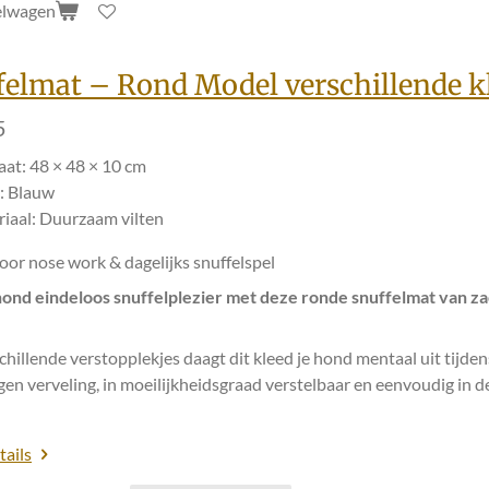
elwagen
felmat – Rond Model verschillende k
5
at: 48 × 48 × 10 cm
: Blauw
iaal: Duurzaam vilten
oor nose work & dagelijks snuffelspel
hond eindeloos snuffelplezier met deze ronde snuffelmat van zac
hillende verstopplekjes daagt dit kleed je hond mentaal uit tijden
gen verveling, in moeilijkheidsgraad verstelbaar en eenvoudig in 
tails