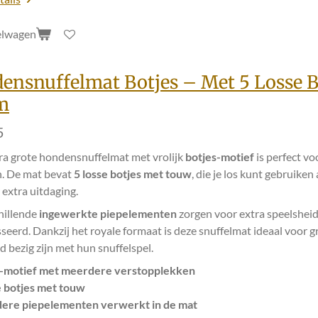
elwagen
ensnuffelmat Botjes – Met 5 Losse Bo
m
5
ra grote hondensnuffelmat met vrolijk
botjes-motief
is perfect vo
n. De mat bevat
5 losse botjes met touw
, die je los kunt gebruike
extra uitdaging.
hillende
ingewerkte piepelementen
zorgen voor extra speelsheid
seerd. Dankzij het royale formaat is deze snuffelmat ideaal voor 
d bezig zijn met hun snuffelspel.
s-motief met meerdere verstopplekken
e botjes met touw
ere piepelementen verwerkt in de mat