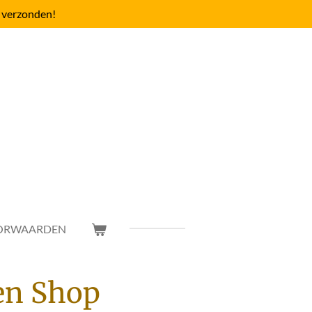
 verzonden!
ORWAARDEN
en Shop