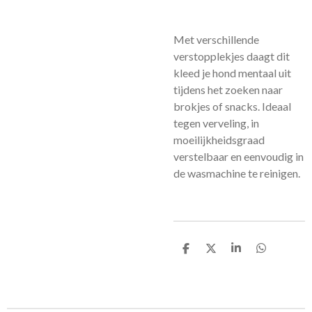
Met verschillende
verstopplekjes daagt dit
kleed je hond mentaal uit
tijdens het zoeken naar
brokjes of snacks. Ideaal
tegen verveling, in
moeilijkheidsgraad
verstelbaar en eenvoudig in
de wasmachine te reinigen.
D
D
S
D
e
e
h
e
l
e
a
l
e
l
r
e
n
e
n