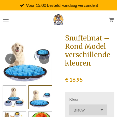
Voor 15:00 besteld, vandaag verzonden!
Ga
direct
naar
de
hoofdinhoud
Snuffelmat –
Rond Model
verschillende
kleuren
€ 16,95
Kleur