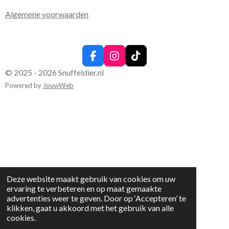
Algemene voorwaarden
F
I
T
a
n
i
© 2025 - 2026 Snuffeldier.nl
c
s
k
Powered by
JouwWeb
e
t
T
b
a
o
o
g
k
o
r
k
a
m
Deze website maakt gebruik van cookies om uw
ervaring te verbeteren en op maat gemaakte
advertenties weer te geven. Door op ‘Accepteren’ te
klikken, gaat u akkoord met het gebruik van alle
cookies.