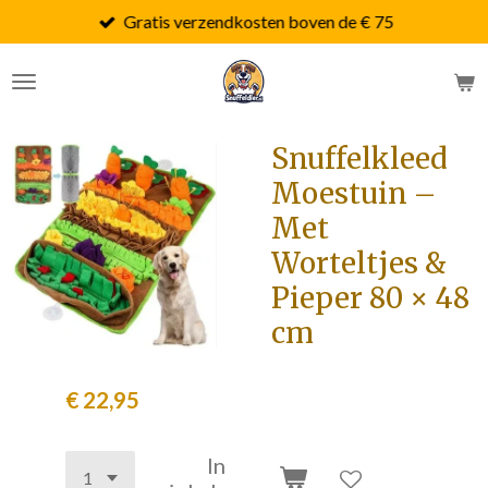
Gratis verzendkosten boven de € 75
Ga
direct
naar
de
hoofdinhoud
Snuffelkleed
Moestuin –
Met
Worteltjes &
Pieper 80 × 48
cm
€ 22,95
In