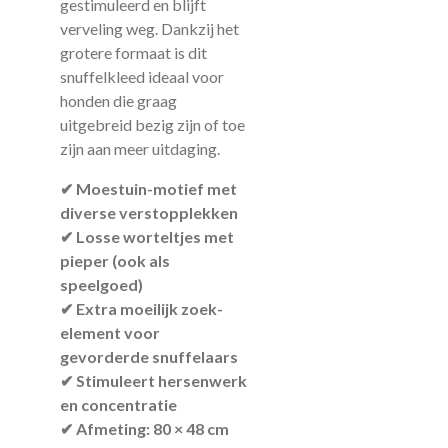
gestimuleerd en blijft
verveling weg. Dankzij het
grotere formaat is dit
snuffelkleed ideaal voor
honden die graag
uitgebreid bezig zijn of toe
zijn aan meer uitdaging.
✔ Moestuin-motief met
diverse verstopplekken
✔ Losse worteltjes met
pieper (ook als
speelgoed)
✔ Extra moeilijk zoek-
element voor
gevorderde snuffelaars
✔ Stimuleert hersenwerk
en concentratie
✔ Afmeting: 80 × 48 cm